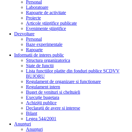
Regulament intern
Buget de venituri si cheltuieli
Execuție bugetara
Achiziții publice
Declarații de avere si interese
Bilant
Legea 544/2001
Anunțuri
Anunțuri
Cariere
Transparență decizională
Proiecte de acte normative aflate în consultare publică
Formular pentru colectarea de propuneri, opinii,
recomandări
Registrul pentru consemnarea și analizarea
propunerilor, opiniilor sau recomandărilor
Dezbateri publice
Consultări interministeriale
Proiecte de acte normative pentru care nu pot fi trimise
sugestii
Proiecte de acte normative adoptate
Ședințe publice / Anunțuri / Minute
Rapoarte ale aplicării Legii nr. 52/2003
Numele și prenumele persoanei desemnate responsabile
pentru relația cu societatea civilă