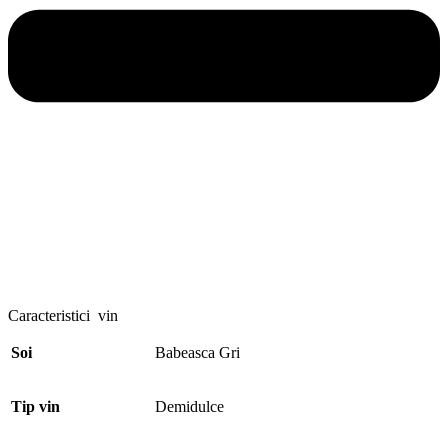
Caracteristici vin
Soi
Babeasca Gri
Tip vin
Demidulce
Alcool
13,4%
Capacitate
75 cl
Culoare vin
Vin alb
Tara
Romania
Origine
Romanesc
Locatie
Dealu Bujorului