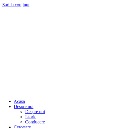
Sari la conținut
Acasa
Despre noi
Despre noi
Istoric
Conducere
Cercetare
Consiliul științific
Personal
Laboratoare
Rapoarte de activitate
Proiecte
Articole științifice publicate
Evenimente științifice
Dezvoltare
Personal
Baze experimentale
Rapoarte
Informatii de interes public
Structura organizatorica
State de functii
Lista functiilor platite din fonduri publice SCDVV
BUJORU