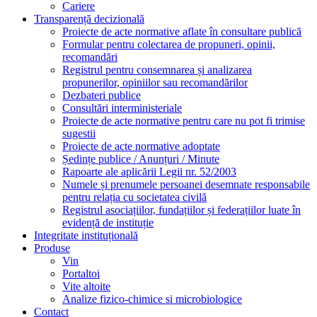
Registrul asociațiilor, fundațiilor și federațiilor luate în
evidență de instituție
Integritate instituțională
Produse
Vin
Portaltoi
Vite altoite
Analize fizico-chimice si microbiologice
Contact
SCDVV Bujoru
Vin SCDVV Bujoru Galati
Crama
Dealu Bujorului®
Vinuri Crama Dealu Bujorului®