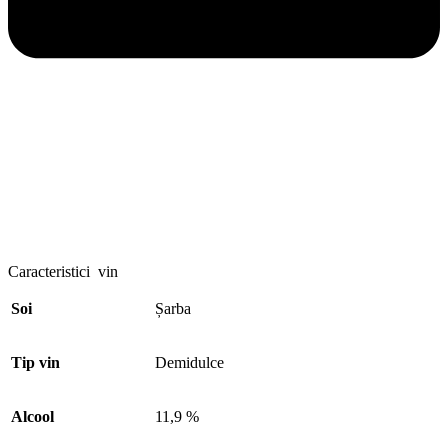
Tara
Romania
Origine
Romanesc
Locatie
Dealu Bujorului