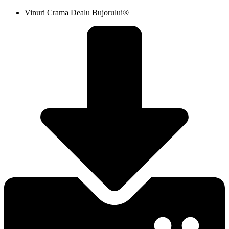
Șarba