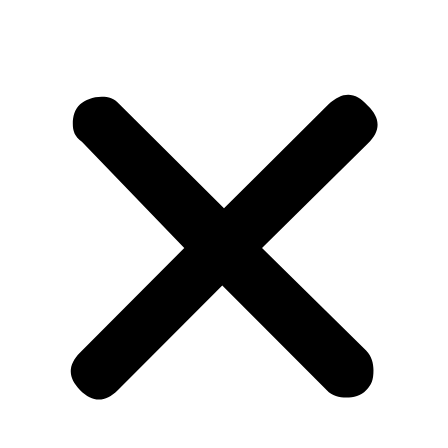
Acasa
Despre noi
Despre noi
Istoric
Conducere
Cercetare
Consiliul științific
Personal
Laboratoare
Rapoarte de activitate
Proiecte
Articole științifice publicate
Evenimente științifice
Dezvoltare