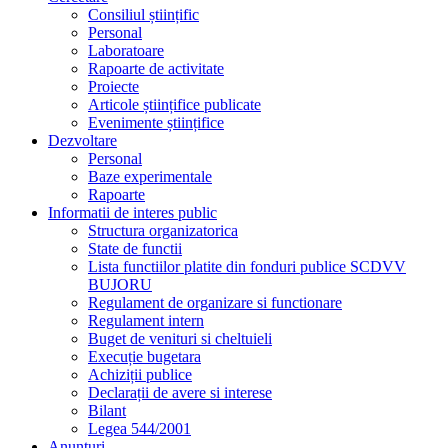
Regulament de organizare si functionare
Regulament intern
Buget de venituri si cheltuieli
Execuție bugetara
Achiziții publice
Declarații de avere si interese
Bilant
Legea 544/2001
Anunțuri
Anunțuri
Cariere
Transparență decizională
Proiecte de acte normative aflate în consultare publică
Formular pentru colectarea de propuneri, opinii,
recomandări
Registrul pentru consemnarea și analizarea
propunerilor, opiniilor sau recomandărilor
Dezbateri publice
Consultări interministeriale
Proiecte de acte normative pentru care nu pot fi trimise
sugestii
Proiecte de acte normative adoptate
Ședințe publice / Anunțuri / Minute
Rapoarte ale aplicării Legii nr. 52/2003