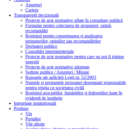
Numele și prenumele persoanei desemnate responsabile
pentru relația cu societatea civilă
Registrul asociațiilor, fundațiilor și federațiilor luate în
evidență de instituție
Integritate instituțională
Produse
Vin
Portaltoi
Vite altoite
Analize fizico-chimice si microbiologice
Contact