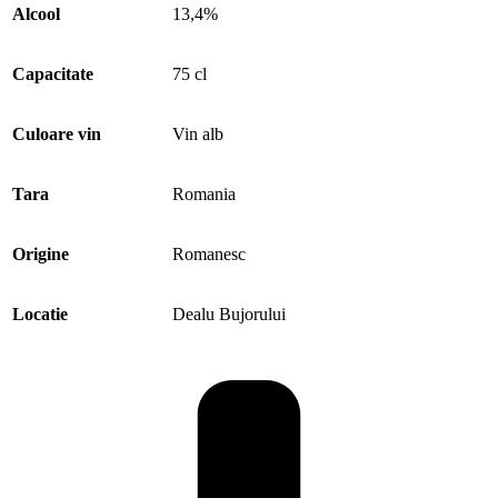
Băbească Gri
: Cunoscut și sub denumirea de „Pinot Gris
românesc”, acest soi impresionează prin echilibrul său armonios și
complexitatea notelor sale. De la o compoziție catifelată, bogată, la o
aromă subtilă ce amintește de floarea de salcâm, și apoi spre aromele
de busuioc care se dezvăluie pe măsură ce se aerisește în pahar, acest
vin cu reflexe galben-verzui își încântă consumatorii cu o aciditate
vibrantă și o prospețime inegalabilă. Consumat în primii doi ani
după recoltă, oferă o experiență plină de vitalitate și suplețe.
După un an de maturare în sticlă, Băbeasca Gri dezvăluie nuanțe și
valențe cu totul deosebite, definindu-se ca un soi alb cu potențial
remarcabil în podgoria Dealu Bujorului. Aici, vinul se distinge prin
notele intense de citrice și măr verde, susținute perfect de o aciditate
plăcută. Gustul său proaspăt și fructuos este urmat de un postgust
relaxant, întregind astfel experiența gustativă. Originar din Băbeasca
Neagră, un soi autohton străvechi derivat direct din Vitis Silvestris,
acest soi alb se dovedește a fi o descoperire extraordinară pentru
iubitorii de vinuri, aducând în paharul fiecărui degustător un buchet
inconfundabil și o poveste bogată în tradiție și autenticitate.
Crama Dealu Bujorului
Merlot