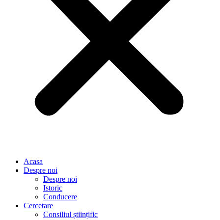
Acasa
Despre noi
Despre noi
Istoric
Conducere
Cercetare
Consiliul științific
Personal
Laboratoare
Rapoarte de activitate
Proiecte
Articole științifice publicate
Evenimente științifice
Dezvoltare
Personal
Baze experimentale
Rapoarte
Informatii de interes public
Structura organizatorica
State de functii
Lista functiilor platite din fonduri publice SCDVV
BUJORU
Regulament de organizare si functionare