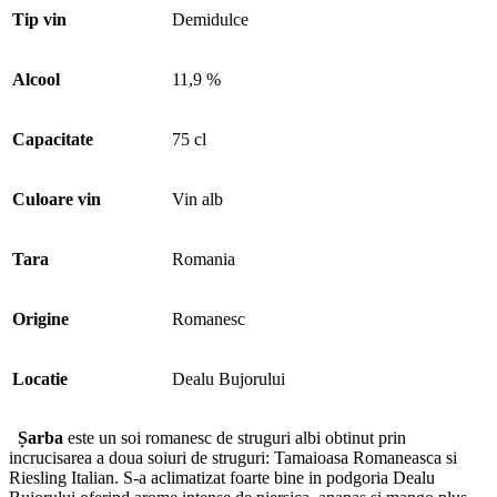
Este un soi semi-aromat, iar vinul este usor, acid, proaspat si este
recomandat a se consuma in primii doi ani de la recoltare.
Se recomanda a se servi bine racit.
Crama Dealu Bujorului
Babească Gri