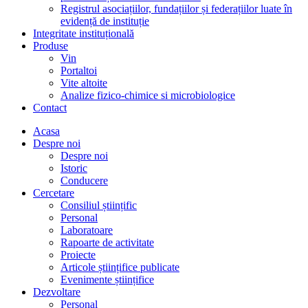
Consiliul științific
Personal
Laboratoare
Rapoarte de activitate
Proiecte
Articole științifice publicate
Evenimente științifice
Dezvoltare
Personal
Baze experimentale
Rapoarte
Informatii de interes public
Structura organizatorica
State de functii
Lista functiilor platite din fonduri publice SCDVV
BUJORU
Regulament de organizare si functionare
Regulament intern
Buget de venituri si cheltuieli
Execuție bugetara
Achiziții publice
Declarații de avere si interese
Bilant
Legea 544/2001
Anunțuri