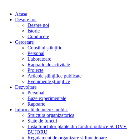
Personal
Baze experimentale
Rapoarte
Informatii de interes public
Structura organizatorica
State de functii
Lista functiilor platite din fonduri publice SCDVV
BUJORU
Regulament de organizare si functionare
Regulament intern
Buget de venituri si cheltuieli
Execuție bugetara
Achiziții publice
Declarații de avere si interese
Bilant
Legea 544/2001
Anunțuri
Anunțuri
Cariere
Transparență decizională
Proiecte de acte normative aflate în consultare publică
Formular pentru colectarea de propuneri, opinii,
recomandări
Registrul pentru consemnarea și analizarea
propunerilor, opiniilor sau recomandărilor