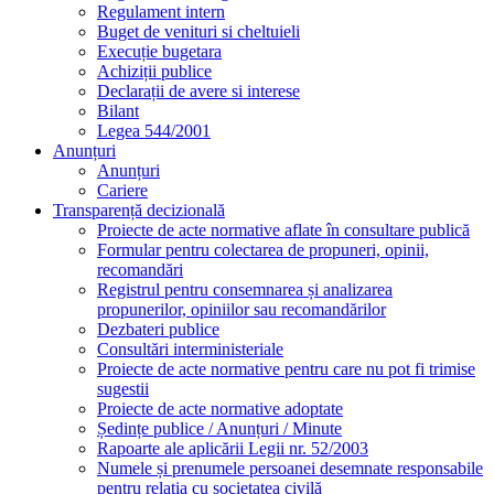
Dezbateri publice
Consultări interministeriale
Proiecte de acte normative pentru care nu pot fi trimise
sugestii
Proiecte de acte normative adoptate
Ședințe publice / Anunțuri / Minute
Rapoarte ale aplicării Legii nr. 52/2003
Numele și prenumele persoanei desemnate responsabile
pentru relația cu societatea civilă
Registrul asociațiilor, fundațiilor și federațiilor luate în
evidență de instituție
Integritate instituțională
Produse
Vin
Portaltoi
Vite altoite
Analize fizico-chimice si microbiologice
Contact
Acasa
Despre noi
Despre noi
Istoric
Conducere
Cercetare