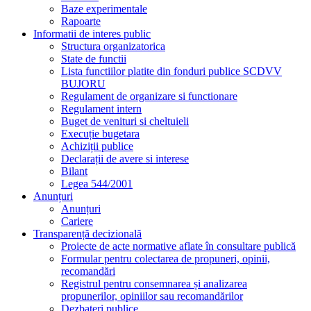
Anunțuri
Cariere
Transparență decizională
Proiecte de acte normative aflate în consultare publică
Formular pentru colectarea de propuneri, opinii,
recomandări
Registrul pentru consemnarea și analizarea
propunerilor, opiniilor sau recomandărilor
Dezbateri publice
Consultări interministeriale
Proiecte de acte normative pentru care nu pot fi trimise
sugestii
Proiecte de acte normative adoptate
Ședințe publice / Anunțuri / Minute
Rapoarte ale aplicării Legii nr. 52/2003
Numele și prenumele persoanei desemnate responsabile
pentru relația cu societatea civilă
Registrul asociațiilor, fundațiilor și federațiilor luate în
evidență de instituție
Integritate instituțională
Produse
Vin
Portaltoi
Vite altoite
Analize fizico-chimice si microbiologice