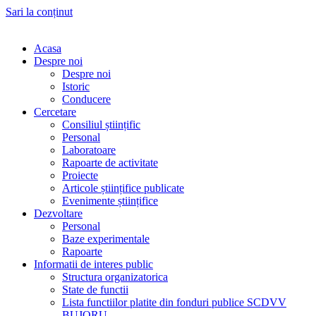
Sari la conținut
Acasa
Despre noi
Despre noi
Istoric
Conducere
Cercetare
Consiliul științific
Personal
Laboratoare
Rapoarte de activitate
Proiecte
Articole științifice publicate
Evenimente științifice
Dezvoltare
Personal
Baze experimentale
Rapoarte
Informatii de interes public
Structura organizatorica
State de functii
Lista functiilor platite din fonduri publice SCDVV
BUJORU