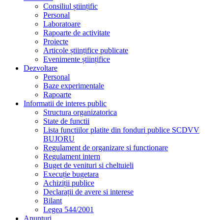
Consiliul științific
Personal
Laboratoare
Rapoarte de activitate
Proiecte
Articole științifice publicate
Evenimente științifice
Dezvoltare
Personal
Baze experimentale
Rapoarte
Informatii de interes public
Structura organizatorica
State de functii
Lista functiilor platite din fonduri publice SCDVV
BUJORU
Regulament de organizare si functionare
Regulament intern
Buget de venituri si cheltuieli
Execuție bugetara
Achiziții publice
Declarații de avere si interese
Bilant
Legea 544/2001
Anunțuri