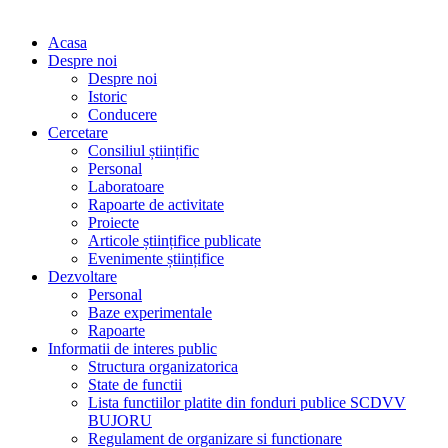
Acasa
Despre noi
Despre noi
Istoric
Conducere
Cercetare
Consiliul științific
Personal
Laboratoare
Rapoarte de activitate
Proiecte
Articole științifice publicate
Evenimente științifice
Dezvoltare
Personal
Baze experimentale
Rapoarte
Informatii de interes public
Structura organizatorica
State de functii
Lista functiilor platite din fonduri publice SCDVV
BUJORU
Regulament de organizare si functionare