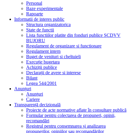
Personal
Baze experimentale
Rapoarte
Informatii de interes public
Structura organizatorica
State de functii
Lista functiilor platite din fonduri publice SCDVV
BUJORU
Regulament de organizare si functionare
Regulament intern
Buget de venituri si cheltuieli
Execuție bugetara
Achiziții publice
Declarații de avere si interese
Bilant
Legea 544/2001
Anunțuri
Anunțuri
Cariere
Transparență decizională
Proiecte de acte normative aflate în consultare publică
Formular pentru colectarea de propuneri, opinii,
recomandări
Registrul pentru consemnarea și analizarea
propunerilor, opiniilor sau recomandărilor