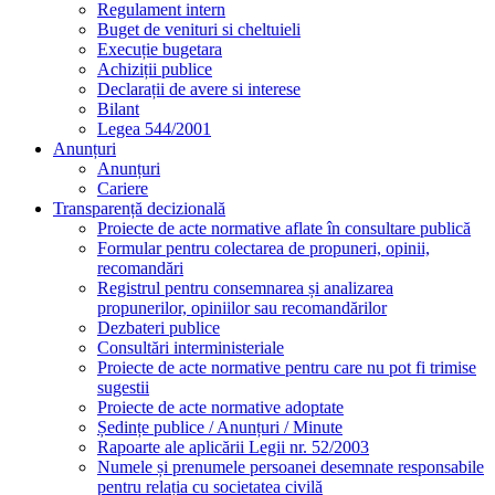
Regulament intern
Buget de venituri si cheltuieli
Execuție bugetara
Achiziții publice
Declarații de avere si interese
Bilant
Legea 544/2001
Anunțuri
Anunțuri
Cariere
Transparență decizională
Proiecte de acte normative aflate în consultare publică
Formular pentru colectarea de propuneri, opinii,
recomandări
Registrul pentru consemnarea și analizarea
propunerilor, opiniilor sau recomandărilor
Dezbateri publice
Consultări interministeriale
Proiecte de acte normative pentru care nu pot fi trimise
sugestii
Proiecte de acte normative adoptate
Ședințe publice / Anunțuri / Minute
Rapoarte ale aplicării Legii nr. 52/2003
Numele și prenumele persoanei desemnate responsabile
pentru relația cu societatea civilă