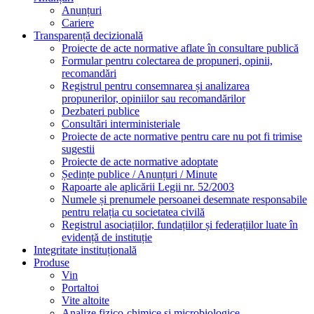
Anunțuri
Cariere
Transparență decizională
Proiecte de acte normative aflate în consultare publică
Formular pentru colectarea de propuneri, opinii,
recomandări
Registrul pentru consemnarea și analizarea
propunerilor, opiniilor sau recomandărilor
Dezbateri publice
Consultări interministeriale
Proiecte de acte normative pentru care nu pot fi trimise
sugestii
Proiecte de acte normative adoptate
Ședințe publice / Anunțuri / Minute
Rapoarte ale aplicării Legii nr. 52/2003
Numele și prenumele persoanei desemnate responsabile
pentru relația cu societatea civilă
Registrul asociațiilor, fundațiilor și federațiilor luate în
evidență de instituție
Integritate instituțională
Produse
Vin
Portaltoi
Vite altoite
Analize fizico-chimice si microbiologice