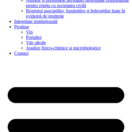
Numele și prenumele persoanei desemnate responsabile
pentru relația cu societatea civilă
Registrul asociațiilor, fundațiilor și federațiilor luate în
evidență de instituție
Integritate instituțională
Produse
Vin
Portaltoi
Vite altoite
Analize fizico-chimice si microbiologice
Contact