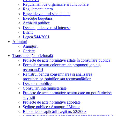
Regulament de organizare si functionare
Regulament intern
Buget de venituri si cheltuieli
Execuție bugetara
Achiziții publice
Declarații de avere si interese
Bilant
Legea 544/2001
Anunțuri
Anunțuri
Cariere
Transparență decizională
Proiecte de acte normative aflate în consultare publică
Formular pentru colectarea de propuneri, opinii,
recomandări
Registrul pentru consemnarea și analizarea
propunerilor, opiniilor sau recomandărilor
Dezbateri publice
Consultări interministeriale
Proiecte de acte normative pentru care nu pot fi trimise
sugestii
Proiecte de acte normative adoptate
Ședințe publice / Anunțuri / Minute
Rapoarte ale aplicării Legii nr. 52/2003