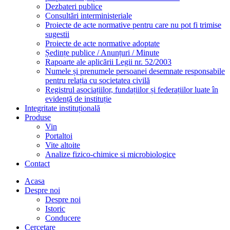
Dezbateri publice
Consultări interministeriale
Proiecte de acte normative pentru care nu pot fi trimise
sugestii
Proiecte de acte normative adoptate
Ședințe publice / Anunțuri / Minute
Rapoarte ale aplicării Legii nr. 52/2003
Numele și prenumele persoanei desemnate responsabile
pentru relația cu societatea civilă
Registrul asociațiilor, fundațiilor și federațiilor luate în
evidență de instituție
Integritate instituțională
Produse
Vin
Portaltoi
Vite altoite
Analize fizico-chimice si microbiologice
Contact
Acasa
Despre noi
Despre noi
Istoric
Conducere
Cercetare