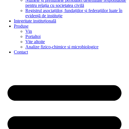
Numele și prenumele persoanei desemnate responsabile
pentru relația cu societatea civilă
Registrul asociațiilor, fundațiilor și federațiilor luate în
evidență de instituție
Integritate instituțională
Produse
Vin
Portaltoi
Vite altoite
Analize fizico-chimice si microbiologice
Contact