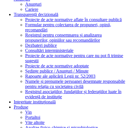
Anunțuri
Cariere
Transparență decizională
Proiecte de acte normative aflate în consultare publică
Formular pentru colectarea de propuneri, opinii,
recomandări
Registrul pentru consemnarea și analizarea
propunerilor, opiniilor sau recomandărilor
Dezbateri publice
Consultări interministeriale
Proiecte de acte normative pentru care nu pot fi trimise
sugestii
Proiecte de acte normative adoptate
Ședințe publice / Anunțuri / Minute
Rapoarte ale aplicării Legii nr. 52/2003
Numele și prenumele persoanei desemnate responsabile
pentru relația cu societatea civilă
Registrul asociațiilor, fundațiilor și federațiilor luate în
evidență de instituție
Integritate instituțională
Produse
Vin
Portaltoi
Vite altoite
Analize fizico-chimice si microbiologice