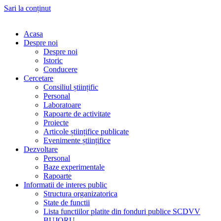
Sari la conținut
Acasa
Despre noi
Despre noi
Istoric
Conducere
Cercetare
Consiliul științific
Personal
Laboratoare
Rapoarte de activitate
Proiecte
Articole științifice publicate
Evenimente științifice
Dezvoltare
Personal
Baze experimentale
Rapoarte
Informatii de interes public
Structura organizatorica
State de functii
Lista functiilor platite din fonduri publice SCDVV
BUJORU