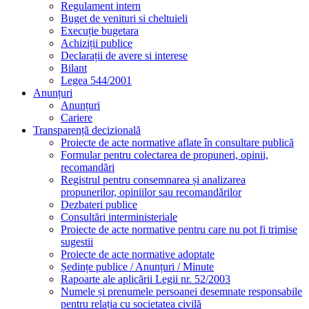
Regulament intern
Buget de venituri si cheltuieli
Execuție bugetara
Achiziții publice
Declarații de avere si interese
Bilant
Legea 544/2001
Anunțuri
Anunțuri
Cariere
Transparență decizională
Proiecte de acte normative aflate în consultare publică
Formular pentru colectarea de propuneri, opinii,
recomandări
Registrul pentru consemnarea și analizarea
propunerilor, opiniilor sau recomandărilor
Dezbateri publice
Consultări interministeriale
Proiecte de acte normative pentru care nu pot fi trimise
sugestii
Proiecte de acte normative adoptate
Ședințe publice / Anunțuri / Minute
Rapoarte ale aplicării Legii nr. 52/2003
Numele și prenumele persoanei desemnate responsabile
pentru relația cu societatea civilă