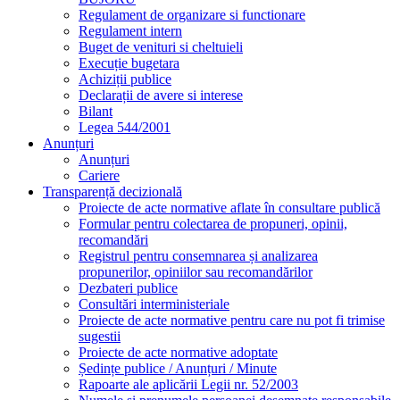
Regulament de organizare si functionare
Regulament intern
Buget de venituri si cheltuieli
Execuție bugetara
Achiziții publice
Declarații de avere si interese
Bilant
Legea 544/2001
Anunțuri
Anunțuri
Cariere
Transparență decizională
Proiecte de acte normative aflate în consultare publică
Formular pentru colectarea de propuneri, opinii,
recomandări
Registrul pentru consemnarea și analizarea
propunerilor, opiniilor sau recomandărilor
Dezbateri publice
Consultări interministeriale
Proiecte de acte normative pentru care nu pot fi trimise
sugestii
Proiecte de acte normative adoptate
Ședințe publice / Anunțuri / Minute
Rapoarte ale aplicării Legii nr. 52/2003