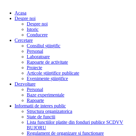
Acasa
Despre noi
Despre noi
Istoric
Conducere
Cercetare
Consiliul științific
Personal
Laboratoare
Rapoarte de activitate
Proiecte
Articole științifice publicate
Evenimente științifice
Dezvoltare
Personal
Baze experimentale
Rapoarte
Informatii de interes public
Structura organizatorica
State de functii
Lista functiilor platite din fonduri publice SCDVV
BUJORU
Regulament de organizare si functionare