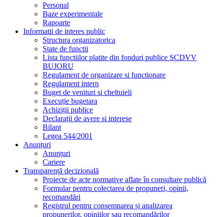
Personal
Baze experimentale
Rapoarte
Informatii de interes public
Structura organizatorica
State de functii
Lista functiilor platite din fonduri publice SCDVV
BUJORU
Regulament de organizare si functionare
Regulament intern
Buget de venituri si cheltuieli
Execuție bugetara
Achiziții publice
Declarații de avere si interese
Bilant
Legea 544/2001
Anunțuri
Anunțuri
Cariere
Transparență decizională
Proiecte de acte normative aflate în consultare publică
Formular pentru colectarea de propuneri, opinii,
recomandări
Registrul pentru consemnarea și analizarea
propunerilor, opiniilor sau recomandărilor