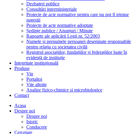
Dezbateri publice
Consultări interministeriale
Proiecte de acte normative pentru care nu pot fi trimise
sugestii
Proiecte de acte normative adoptate
Ședințe publice / Anunțuri / Minute
Rapoarte ale aplicării Legii nr. 52/2003
Numele și prenumele persoanei desemnate responsabile
pentru relația cu societatea civilă
Registrul asociațiilor, fundațiilor și federațiilor luate în
evidență de instituție
Integritate instituțională
Produse
Vin
Portaltoi
Vite altoite
Analize fizico-chimice si microbiologice
Contact
Acasa
Despre noi
Despre noi
Istoric
Conducere
Cercetare