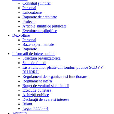
Consiliul științific
Personal
Laboratoare
Rapoarte de activitate
Proiecte
Articole științifice publicate
Evenimente științifice
Dezvoltare
Personal
Baze experimentale
Rapoarte
Informatii de interes public
Structura organizatorica
State de functii
Lista functiilor platite din fonduri publice SCDVV
BUJORU
Regulament de organizare si functionare
Regulament intern
Buget de venituri si cheltuieli
Execuție bugetara
Achiziții publice
Declarații de avere si interese
Bilant
Legea 544/2001
Anunțuri